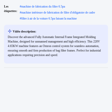
Les
#
machine de fabrication du filtre 6.5pa
étiquettes:
#
machine intérieure de fabrication de filtre d'obligatoire de cadre
#
filtre à air de la voiture 6.5pa faisant la machine
Vidéo description:
Discover the advanced Fully Automatic Internal Frame Integrated Molding
Machine, designed for unmanned management and high efficiency. This 220V
4.65KW machine features an Omron control system for seamless automation,
ensuring smooth and firm production of bag filter frames. Perfect for industrial
applications requiring precision and speed.