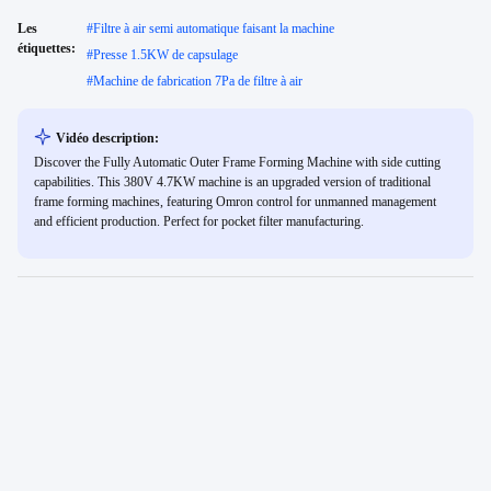
Les
#
Filtre à air semi automatique faisant la machine
étiquettes:
#
Presse 1.5KW de capsulage
#
Machine de fabrication 7Pa de filtre à air
Vidéo description:
Discover the Fully Automatic Outer Frame Forming Machine with side cutting
capabilities. This 380V 4.7KW machine is an upgraded version of traditional
frame forming machines, featuring Omron control for unmanned management
and efficient production. Perfect for pocket filter manufacturing.