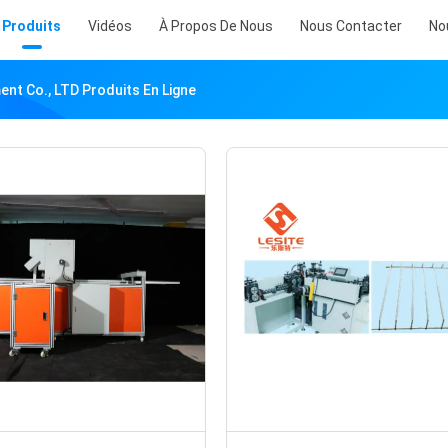
Produits
Vidéos
À Propos De Nous
Nous Contacter
No
nt Co., LTD Produits En Ligne