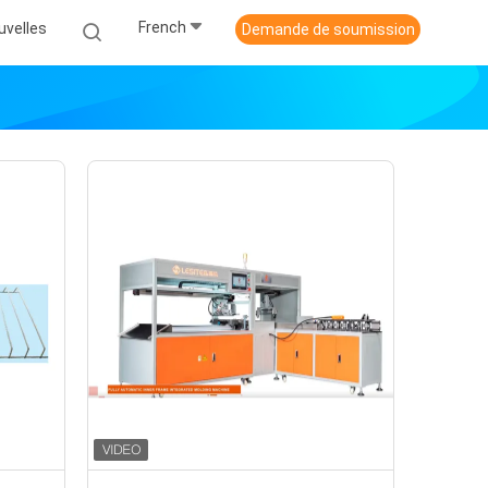
French
uvelles
Demande de soumission