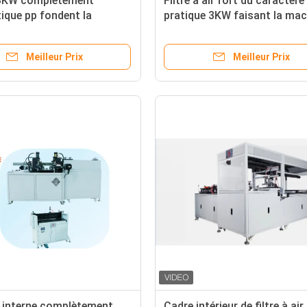
3KW complètement
Filtre à air fort du caractère
ique pp fondent la
pratique 3KW faisant la mac
enflée de filtre du cadre
du cadre externe
Meilleur Prix
Meilleur Prix
 interne complètement
Cadre intérieur de filtre à air