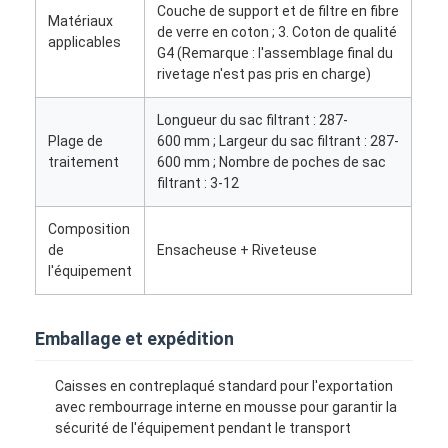
Couche de support et de filtre en fibre
Machine de rivetage automatique
Matériaux
de verre en coton ; 3. Coton de qualité
applicables
G4 (Remarque : l'assemblage final du
Machine de rivetage semi automatique
rivetage n'est pas pris en charge)
Soudeuse de cadre
Longueur du sac filtrant : 287-
Plage de
600 mm ; Largeur du sac filtrant : 287-
Filtres de Hepa de climatisation
traitement
600 mm ; Nombre de poches de sac
filtrant : 3-12
filtres d'épurateur d'air
Composition
Filtre à manches en aluminium
de
Ensacheuse + Riveteuse
l'équipement
Filtre à manches de la poussière
Origami pliant la machine
Emballage et expédition
machine piquante ultrasonique
Caisses en contreplaqué standard pour l'exportation
avec rembourrage interne en mousse pour garantir la
Filtre à air
sécurité de l'équipement pendant le transport