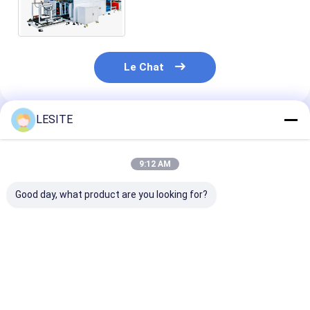
de fabrication de filtres à air
haute performance
Le Chat
LESITE
Produits Recommandés
9:12 AM
Good day, what product are you looking for?
Filtre à air
4.65KW Filtre à air
380V 4,7KW m
d'industrie faisant la
Fabrication machine
de fabrication
machine, machine de
à cadre interne Avec
filtre à air de 
thermocollage de
certification CE
sans pilote po
sachet filtre de 220V
cadre extérieu
Meilleur prix
Meilleur prix
Meilleur p