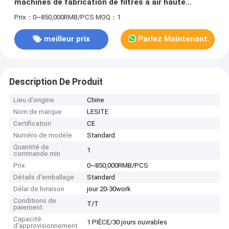
machines de fabrication de filtres à air haute
performance
Prix：0~850,000RMB/PCS
MOQ：1
meilleur prix
Parlez Maintenant.
Description De Produit
Lieu d'origine
Chine
Nom de marque
LESITE
Certification
CE
Numéro de modèle
Standard
Quantité de
1
commande min
Prix
0~850,000RMB/PCS
Détails d'emballage
Standard
Délai de livraison
jour 20-30work
Conditions de
T/T
paiement
Capacité
1 PIÈCE/30 jours ouvrables
d'approvisionnement