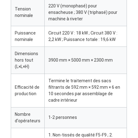
À propos de nous
220 V (monophasé) pour
Tension
ensacheuse ; 380 V (triphasé) pour
nominale
machine à riveter
Visite de l'usine
Contrôle de la qualité
Puissance
Circuit 220 V : 18 kW ; Circuit 380 V :
nominale
2,2 kW ; Puissance totale : 19,6 kW
Nous contacter
Dimensions
Nouvelles
hors tout
3900 mm × 5000 mm × 2300 mm
(L×L×H)
Parlez Maintenant.
Termine le traitement des sacs
Efficacité de
filtrants de 592 mm × 592 mm × 6 en
production
10 secondes par assemblage de
cadre intérieur
Filtre à air faisant la machine
Nombre
Machine de fabrication de filtre à air
1-2 personnes
d'opérateurs
Filtre de poche faisant la machine
1. Non-tissés de qualité F5-F9 ; 2.