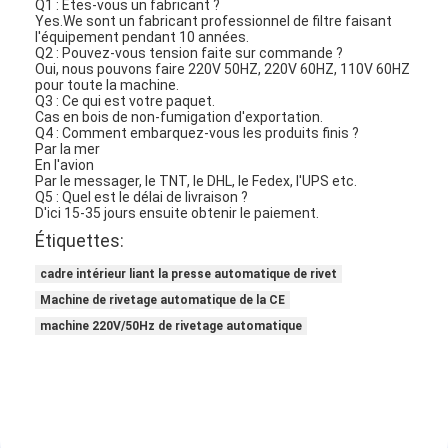
Q1 : Êtes-vous un fabricant ?
À propos de nous
Yes.We sont un fabricant professionnel de filtre faisant
l'équipement pendant 10 années.
Q2 : Pouvez-vous tension faite sur commande ?
Visite de l'usine
Oui, nous pouvons faire 220V 50HZ, 220V 60HZ, 110V 60HZ
pour toute la machine.
Q3 : Ce qui est votre paquet.
Contrôle de la qualité
Cas en bois de non-fumigation d'exportation.
Q4 : Comment embarquez-vous les produits finis ?
Par la mer
Nous contacter
En l'avion
Par le messager, le TNT, le DHL, le Fedex, l'UPS etc.
Nouvelles
Q5 : Quel est le délai de livraison ?
D'ici 15-35 jours ensuite obtenir le paiement.
Étiquettes:
Parlez Maintenant.
cadre intérieur liant la presse automatique de rivet
Machine de rivetage automatique de la CE
Filtre à air faisant la machine
machine 220V/50Hz de rivetage automatique
Machine de fabrication de filtre à air
Filtre de poche faisant la machine