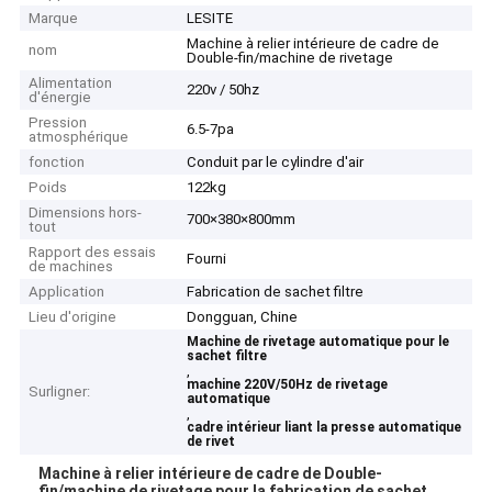
Marque
LESITE
Machine à relier intérieure de cadre de
nom
Double-fin/machine de rivetage
Alimentation
220v / 50hz
d'énergie
Pression
6.5-7pa
atmosphérique
fonction
Conduit par le cylindre d'air
Poids
122kg
Dimensions hors-
700×380×800mm
tout
Rapport des essais
Fourni
de machines
Application
Fabrication de sachet filtre
Lieu d'origine
Dongguan, Chine
Machine de rivetage automatique pour le
sachet filtre
,
machine 220V/50Hz de rivetage
Surligner:
automatique
,
cadre intérieur liant la presse automatique
de rivet
Machine à relier intérieure de cadre de Double-
fin/machine de rivetage pour la fabrication de sachet