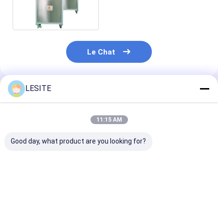
Filtre à manches de Hepa
rivetage automatique pour
le sachet filtre
Le Chat
LESITE
Produits Recommandés
11:15 AM
Good day, what product are you looking for?
380v cylindrée
Machine de rivetage
Norme de rive
pneumatique à
automatique
automatique à
presses à rivets,
mécanique
grande vitesse
machine à rivetage
d'approbation de la
machine d'ext