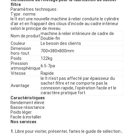
filtre
Paramètres techniques :
Type : norme.
le lt est une nouvelle machine à relier conduite le cylindre
d'air et en frappant des clous d'incode au cadre intérieur
selon le principe de niveau.
machine à relier intérieure de cadre de
Nom de produit
Double-fin
Couleur
Le besoin des clients
Dimension
700×380×800mm
hors-tout
Poids
122kg
Pression
6.5-7pa
atmosphérique
Vitesse
Rapide
le lt n'est pas affecté par épaisseur du
sachet filtre et ne comporte pas la
Avantage
connexion rapide, l'opération facile et le
caractère pratique fort.
Caractéristiques
Rendement élevé.
Basse résistance.
Poids léger.
Facile à installer.
Nos services
1.
Libre pour visiter, présenter, faites le guide de sélection ;