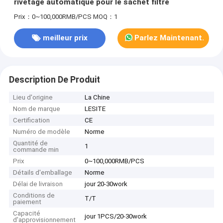
rivetage automatique pour le sachet filtre
Prix：0~100,000RMB/PCS
MOQ：1
meilleur prix
Parlez Maintenant.
Description De Produit
Lieu d'origine
La Chine
Nom de marque
LESITE
Certification
CE
Numéro de modèle
Norme
Quantité de
1
commande min
Prix
0~100,000RMB/PCS
Détails d'emballage
Norme
Délai de livraison
jour 20-30work
Conditions de
T/T
paiement
Capacité
jour 1PCS/20-30work
d'approvisionnement