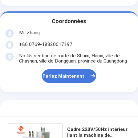
Machine de rivetage automatique
Machine de rivetage semi automatique
Coordonnées
Soudeuse de cadre
Mr. Zhang
+86 0769-18820617197
Filtres de Hepa de climatisation
No.45, section de route de Shuixi, Hanxi, ville de
filtres d'épurateur d'air
Chashan, ville de Dongguan, province du Guangdong
Filtre à manches en aluminium
Parlez Maintenant.
Filtre à manches de la poussière
Origami pliant la machine
machine piquante ultrasonique
Filtre à air
Cadre 220V/50Hz intérieur
liant la machine de