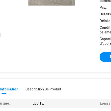
comma
Prix:
Détail
Délai d
Condit
paieme
Capaci
d'appr
 Infomation
Description De Produit
arque:
LESITE
Épaiss