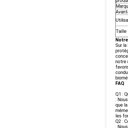
produi
Marq
Avant
Utilis
Taille
Notre
Sur la
protég
concep
notre 
favori
conduc
bioméd
FAQ
Q1 : Q
: Nous
que la
mêmes 
les fo
Q2 : C
: Nous