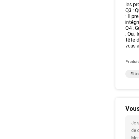
les pr
Q3 : Q
: Il p
intégr
Q4 : G
: Oui,
tête d
vous a
Produit
Filt
Vous
Je 
de d
Mer