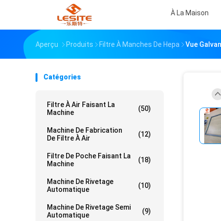
À La Maison
Aperçu
Produits
Filtre À Manches De Hepa
Vue Galvan
Catégories
Filtre À Air Faisant La
(50)
Machine
Machine De Fabrication
(12)
De Filtre À Air
Filtre De Poche Faisant La
(18)
Machine
Machine De Rivetage
(10)
Automatique
Machine De Rivetage Semi
(9)
Automatique