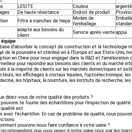
t
ue
LESITE
Couleur
argenté
ages
De haute résistance
Endroit de produit
Provinc
Modes de
Emballé
ation
Filtre à manches de Hepa
l'emballage
standar
adapté aux besoins du
Service après-vente
appui
client
 équipe
 base d'absorber le concept de construction et la technologie 
é de la poussière et stérilisé en à l'Europe et aux Etats-Unis, 
tion en Chine pour nous engager dans la R&D et l'amélioration 
meilleur pour répondre aux besoins des clients et du marché inté
sés à la majorité de clients sur les marchés domestiques et extér
teurs, les affichages à cristaux liquides, l'optoélectronique, les 
ecine, les hôpitaux, la nourriture, les instituts de recherche, les 
ue diriez-vous de votre qualité des produits ?
 pouvons te fournir des échantillons pour l'inspection de quali
 qualité est
avec l'échantillon. En cas de problème de qualité, nous pouvon
nctions.
omment pouvons-nous faire confiance à votre usine ?
 recommandons que vous venez à notre usine pour voir les marchan