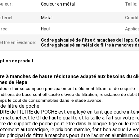
uleur:
Couleur en métal
Taille:
tériel:
Métal
Condit
rce:
Haut
Applic
Cadre galvanisé de filtre à manches de Hepa
,
Ca
ttre En Évidence:
Cadre galvanisé en métal de filtre à manches d
ption de produit
tre à manches de haute résistance adapté aux besoins du clien
es de Hepa
teur d'air se compose principalement d'élément filtrant et de coquille.
ditions de base sont efficacité élevée de filtration, résistance de débit 
mps le coût de consommables dans le stade avancé.
de filtre de poche
RE de FILTRE de POCHE est employé en tant que cadre intérieur
e matériel est le GI de haute qualité et la taille a fait sur votre 
re de support de poche peut être dans la longue tige ou le rect
tement automatique, le prix bon marché, font bon accueil à vo
re principal de filtre à manches peut être l'acier en aluminium ou