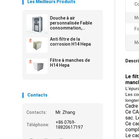
Les Meilleurs Produits
Co
Ma
Douche à air
personnalisée Faible
consommation,
Fo
économie d' énergie et
entretien pratique
Anti filtre de la
Me
corrosion H14 Hepa
Filtre à manches de
Descri
H14 Hepa
Le fil
manch
L'épura
Les con
Contacts
longte
Cadre 
Ce CAD
Contacts:
Mr. Zhang
sac. L
+86 0769-
Ce cad
Téléphone:
18820617197
complè
Le cad