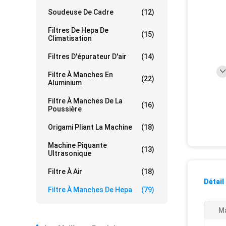
Soudeuse De Cadre
(12)
Filtres De Hepa De
(15)
Climatisation
Filtres D'épurateur D'air
(14)
Filtre À Manches En
(22)
Aluminium
Filtre À Manches De La
(16)
Poussière
Origami Pliant La Machine
(18)
Machine Piquante
(13)
Ultrasonique
Filtre À Air
(18)
Détail
Filtre À Manches De Hepa
(79)
M