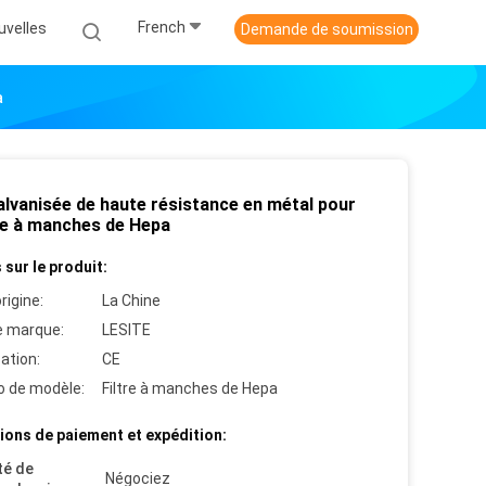
French
uvelles
Demande de soumission
a
alvanisée de haute résistance en métal pour
tre à manches de Hepa
 sur le produit:
rigine:
La Chine
 marque:
LESITE
cation:
CE
 de modèle:
Filtre à manches de Hepa
ions de paiement et expédition:
té de
Négociez