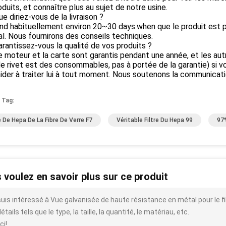
oduits, et connaître plus au sujet de notre usine.
ue diriez-vous de la livraison ?
rend habituellement environ 20~30 days.when que le produit est pr
al. Nous fournirons des conseils techniques.
arantissez-vous la qualité de vos produits ?
 le moteur et la carte sont garantis pendant une année, et les au
e rivet est des consommables, pas à portée de la garantie) si 
ider à traiter lui à tout moment. Nous soutenons la communicatio
 Tag:
re De Hepa De La Fibre De Verre F7
Véritable Filtre Du Hepa 99
97
 voulez en savoir plus sur ce produit
suis intéressé à Vue galvanisée de haute résistance en métal pour le 
étails tels que le type, la taille, la quantité, le matériau, etc.
ci!