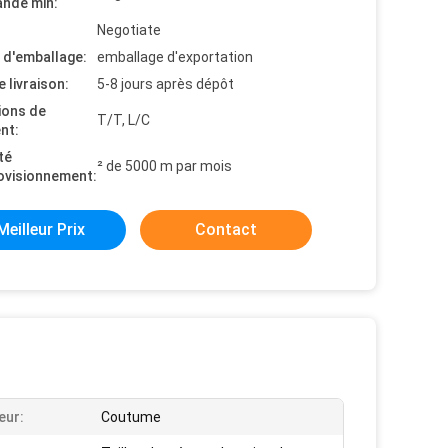
nde min:
Negotiate
s d'emballage:
emballage d'exportation
e livraison:
5-8 jours après dépôt
ions de
T/T, L/C
nt:
té
² de 5000 m par mois
ovisionnement:
Meilleur Prix
Contact
eur:
Coutume