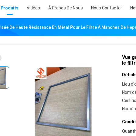
Produits
Vidéos
À Propos De Nous
Nous Contacter
No
isée De Haute Résistance En Métal Pour Le Filtre À Manches De Hep
Vue g
le fil
Détails
Lieu d'o
Nom de
Certifi
Numéro
Condit
Quanti