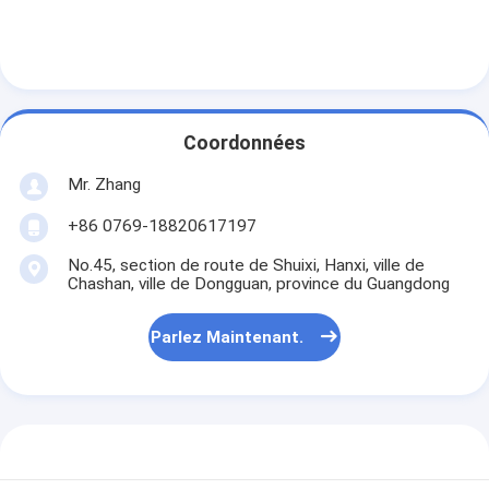
Machine de rivetage automatique
Machine de rivetage semi automatique
Soudeuse de cadre
Coordonnées
Filtres de Hepa de climatisation
Mr. Zhang
filtres d'épurateur d'air
+86 0769-18820617197
Filtre à manches en aluminium
No.45, section de route de Shuixi, Hanxi, ville de
Chashan, ville de Dongguan, province du Guangdong
Filtre à manches de la poussière
Parlez Maintenant.
Origami pliant la machine
machine piquante ultrasonique
Filtre à air