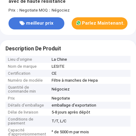
avec de haute résistance
Prix：Negotiate
MOQ：Négociez
meilleur prix
Parlez Maintenant.
Description De Produit
Lieu d'origine
La Chine
Nom de marque
LESITE
Certification
CE
Numéro de modèle
Filtre à manches de Hepa
Quantité de
Négociez
commande min
Prix
Negotiate
Détails d'emballage
emballage d'exportation
Délai de livraison
5-8 jours après dépôt
Conditions de
T/T, L/C
paiement
Capacité
² de 5000 m par mois
d'approvisionnement