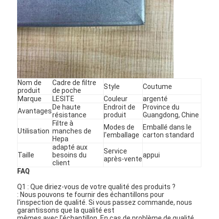
Nom de
Cadre de filtre
Style
Coutume
produit
de poche
Marque
LESITE
Couleur
argenté
De haute
Endroit de
Province du
Avantages
résistance
produit
Guangdong, Chine
Filtre à
Modes de
Emballé dans le
Utilisation
manches de
l'emballage
carton standard
Hepa
adapté aux
Service
Taille
besoins du
appui
après-vente
client
À la maison
FAQ
Produits
Q1 : Que diriez-vous de votre qualité des produits ?
: Nous pouvons te fournir des échantillons pour
l'inspection de qualité. Si vous passez commande, nous
Vidéos
garantissons que la qualité est
mêmes avec l'échantillon. En cas de problème de qualité,