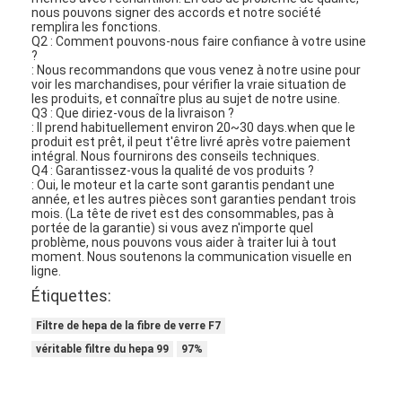
nous pouvons signer des accords et notre société
À propos de nous
remplira les fonctions.
Q2 : Comment pouvons-nous faire confiance à votre usine
?
Visite de l'usine
: Nous recommandons que vous venez à notre usine pour
voir les marchandises, pour vérifier la vraie situation de
Contrôle de la qualité
les produits, et connaître plus au sujet de notre usine.
Q3 : Que diriez-vous de la livraison ?
: Il prend habituellement environ 20~30 days.when que le
Nous contacter
produit est prêt, il peut t'être livré après votre paiement
intégral. Nous fournirons des conseils techniques.
Q4 : Garantissez-vous la qualité de vos produits ?
Nouvelles
: Oui, le moteur et la carte sont garantis pendant une
année, et les autres pièces sont garanties pendant trois
mois. (La tête de rivet est des consommables, pas à
Parlez Maintenant.
portée de la garantie) si vous avez n'importe quel
problème, nous pouvons vous aider à traiter lui à tout
moment. Nous soutenons la communication visuelle en
ligne.
Étiquettes:
Filtre à air faisant la machine
Filtre de hepa de la fibre de verre F7
Machine de fabrication de filtre à air
véritable filtre du hepa 99
97%
Filtre de poche faisant la machine