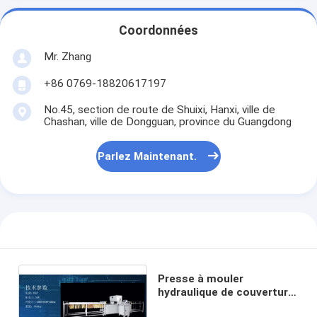
Machine de rivetage automatique
Coordonnées
Machine de rivetage semi automatique
Mr. Zhang
Soudeuse de cadre
+86 0769-18820617197
Filtres de Hepa de climatisation
No.45, section de route de Shuixi, Hanxi, ville de
Chashan, ville de Dongguan, province du Guangdong
filtres d'épurateur d'air
Parlez Maintenant.
Filtre à manches en aluminium
Filtre à manches de la poussière
Origami pliant la machine
machine piquante ultrasonique
Presse à mouler
Filtre à air
hydraulique de couverture
de la carte 3.5KW pour le