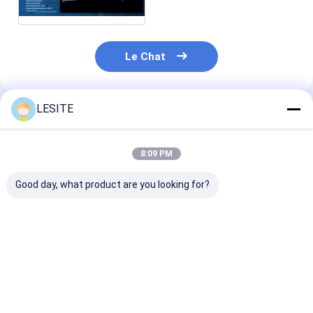
filtre de poche
Filtre à manches de Hepa
Le Chat
LESITE
Produits Recommandés
8:09 PM
Good day, what product are you looking for?
Presse 1.5KW de
Cadre intérieur de
Équipement in
capsulage
filtre à air industriel
de recourbeme
pneumatique
formant la machine
automatique 
automatique pour le
semi automatique
5.5KW de cadr
filtre de poche
filtre de T14 
Meilleur prix
Meilleur prix
Meilleur p