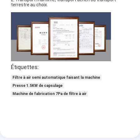
terrestre au choix.
À propos de nous
Visite de l'usine
Contrôle de la qualité
Nous contacter
Nouvelles
Étiquettes:
Parlez Maintenant.
Filtre à air semi automatique faisant la machine
Presse 1.5KW de capsulage
Machine de fabrication 7Pa de filtre à air
Filtre à air faisant la machine
Machine de fabrication de filtre à air
Filtre de poche faisant la machine