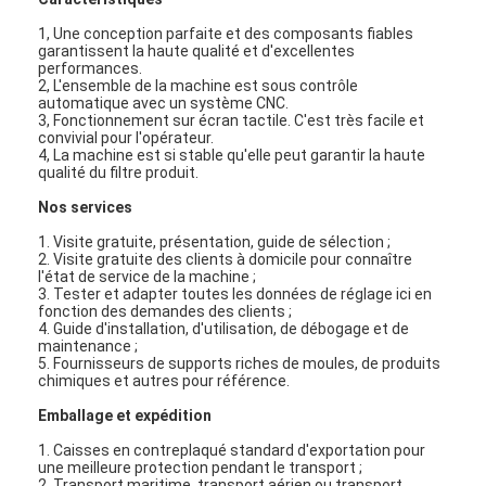
1, Une conception parfaite et des composants fiables
garantissent la haute qualité et d'excellentes
performances.
2, L'ensemble de la machine est sous contrôle
automatique avec un système CNC.
3, Fonctionnement sur écran tactile. C'est très facile et
convivial pour l'opérateur.
4, La machine est si stable qu'elle peut garantir la haute
qualité du filtre produit.
Nos services
1. Visite gratuite, présentation, guide de sélection ;
2. Visite gratuite des clients à domicile pour connaître
l'état de service de la machine ;
3. Tester et adapter toutes les données de réglage ici en
fonction des demandes des clients ;
4. Guide d'installation, d'utilisation, de débogage et de
maintenance ;
À la maison
5. Fournisseurs de supports riches de moules, de produits
chimiques et autres pour référence.
Produits
Emballage et expédition
1. Caisses en contreplaqué standard d'exportation pour
Vidéos
une meilleure protection pendant le transport ;
2. Transport maritime, transport aérien ou transport