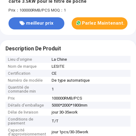
carte 3.5KW pour le filtre de poche
Prix：100000RMB/PCS
MOQ：1
meilleur prix
Parlez Maintenant.
Description De Produit
Lieu d'origine
La Chine
Nom de marque
LESITE
Certification
CE
Numéro de modèle
De type automatique
Quantité de
1
commande min
Prix
100000RMB/PCS
Détails d'emballage
5000*2000*1800mm
Délai de livraison
jour 30-35work
Conditions de
T/T
paiement
Capacité
jour 1pcs/30-35work
d'approvisionnement