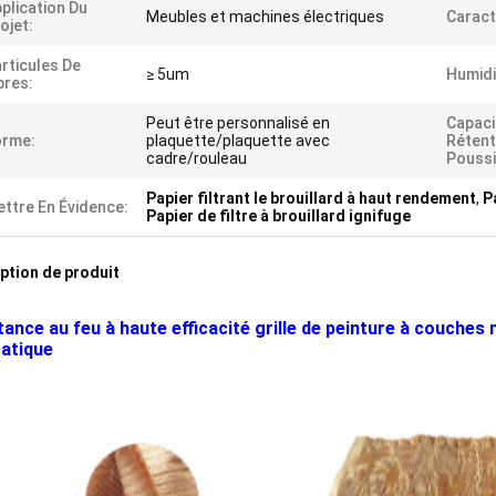
plication Du
Meubles et machines électriques
Caract
ojet:
rticules De
≥ 5um
Humidi
bres:
Peut être personnalisé en
Capaci
orme:
plaquette/plaquette avec
Rétent
cadre/rouleau
Poussi
Papier filtrant le brouillard à haut rendement
,
P
ttre En Évidence:
Papier de filtre à brouillard ignifuge
ption de produit
ance au feu à haute efficacité grille de peinture à couches m
tatique