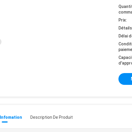
Quanti
comma
Prix:
Détail
Délai d
Condit
paieme
Capaci
d'appr
 Infomation
Description De Produit