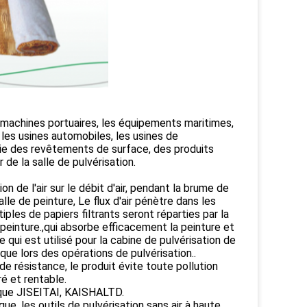
s machines portuaires, les équipements maritimes,
les usines automobiles, les usines de
rie des revêtements de surface, des produits
r de la salle de pulvérisation.
on de l'air sur le débit d'air, pendant la brume de
alle de peinture, Le flux d'air pénètre dans les
iples de papiers filtrants seront réparties par la
e peinture.,qui absorbe efficacement la peinture et
e qui est utilisé pour la cabine de pulvérisation de
que lors des opérations de pulvérisation..
de résistance, le produit évite toute pollution
é et rentable.
 que JISEITAI, KAISHALTD.
que, les outils de pulvérisation sans air à haute