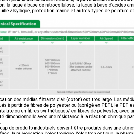
on, la laque à base de nitrocellulose, la laque à base d'acides ami
ouille alkydique, protection marine et autres types de peinture d
ication des médias filtrants d'air (coton) est très large. Les médi
ués à partir de fibres de polyester ou (abrégé en PET), le PET es
talate,ou en fibres synthétiques/ en fibres de polyester, avec un
ité dimensionnelle.avec une résistance à la réaction chimique par
.
up de produits industriels doivent être produits dans une atmos
face, la pulvérisation, l'électronique, l'électron optique, la pharma