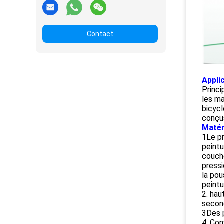
Contact
Appli
Princi
les ma
bicycl
conçus
Matér
1Le pr
peintu
couche
pressi
la pou
peintu
2. hau
second
3Des 
4. Con