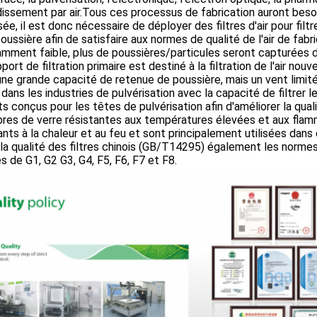
dissement par air.Tous ces processus de fabrication auront beso
sée, il est donc nécessaire de déployer des filtres d'air pour filtre
oussière afin de satisfaire aux normes de qualité de l'air de fabr
amment faible, plus de poussières/particules seront capturées da
port de filtration primaire est destiné à la filtration de l'air nou
ne grande capacité de retenue de poussière, mais un vent limité,
é dans les industries de pulvérisation avec la capacité de filtrer 
nts conçus pour les têtes de pulvérisation afin d'améliorer la qualit
bres de verre résistantes aux températures élevées et aux flam
ants à la chaleur et au feu et sont principalement utilisées dans
la qualité des filtres chinois (GB/T14295) également les normes
s de G1, G2 G3, G4, F5, F6, F7 et F8.