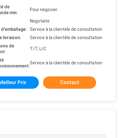
té de
Pour négocier.
nde min:
Negotiate
s d'emballage:
Service à la clientèle de consultation
e livraison:
Service à la clientèle de consultation
ions de
T/T, L/C
nt:
té
Service à la clientèle de consultation
ovisionnement:
Meilleur Prix
Contact