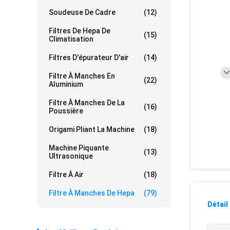
Soudeuse De Cadre
(12)
Filtres De Hepa De
(15)
Climatisation
Filtres D'épurateur D'air
(14)
Filtre À Manches En
(22)
Aluminium
Filtre À Manches De La
(16)
Poussière
Origami Pliant La Machine
(18)
Machine Piquante
(13)
Ultrasonique
Filtre À Air
(18)
Filtre À Manches De Hepa
(79)
Détail