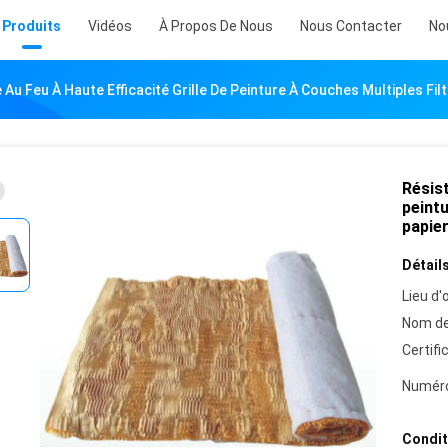
Produits
Vidéos
À Propos De Nous
Nous Contacter
No
Au Feu À Haute Efficacité Grille De Peinture À Couches Multiples Filt
Résist
peintu
papier
Détails
Lieu d'o
Nom de
Certifi
Numéro
Condit