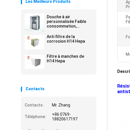
Les Meilleurs Produits
Ap
Pr
Douche à air
Pa
personnalisée Faible
Fi
consommation,
économie d' énergie et
entretien pratique
Anti filtre de la
F
corrosion H14 Hepa
Me
Filtre à manches de
H14 Hepa
Descri
Résist
Contacts
antis
Contacts:
Mr. Zhang
+86 0769-
Téléphone:
18820617197