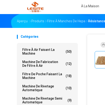
À La Maison
Aperçu
Produits
Filtre À Manches De Hepa
Résistance 
Catégories
Filtre À Air Faisant La
(50)
Machine
Machine De Fabrication
(12)
De Filtre À Air
Filtre De Poche Faisant La
(18)
Machine
Machine De Rivetage
(10)
Automatique
Machine De Rivetage Semi
(9)
Automatique