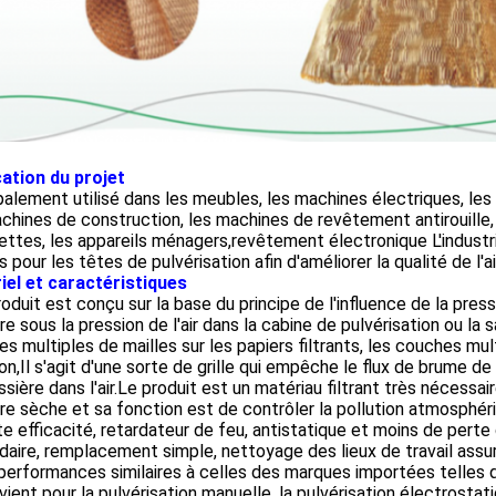
cation du projet
palement utilisé dans les meubles, les machines électriques, le
chines de construction, les machines de revêtement antirouille, 
ettes, les appareils ménagers,revêtement électronique L'indust
 pour les têtes de pulvérisation afin d'améliorer la qualité de l'ai
iel et caractéristiques
oduit est conçu sur la base du principe de l'influence de la pressi
re sous la pression de l'air dans la cabine de pulvérisation ou la s
s multiples de mailles sur les papiers filtrants, les couches mult
on,Il s'agit d'une sorte de grille qui empêche le flux de brume d
ssière dans l'air.Le produit est un matériau filtrant très nécessair
re sèche et sa fonction est de contrôler la pollution atmosphéri
te efficacité, retardateur de feu, antistatique et moins de perte 
aire, remplacement simple, nettoyage des lieux de travail assur
performances similaires à celles des marques importées telles
vient pour la pulvérisation manuelle, la pulvérisation électrostati