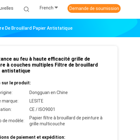
French
uvelles
Demande de soumission
re De Brouillard Papier Antistatique
ance au feu à haute efficacité grille de
re à couches multiples Filtre de brouillard
 antistatique
 sur le produit:
rigine:
Dongguan en Chine
 marque:
LESITE
cation:
CE / ISO9001
Papier filtre à brouillard de peinture à
 de modèle:
grille multicouche
ions de paiement et expédition: