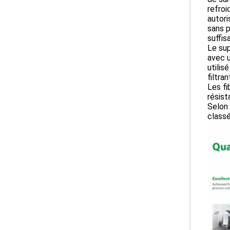
refroi
autori
sans p
suffis
Le sup
avec u
utilis
filtra
Les fi
résist
Selon 
classé