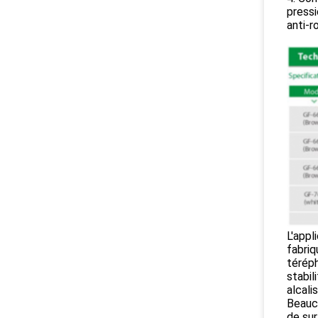
pressi
anti-r
L'appl
fabriq
téréph
stabil
alcalis
Beauco
de sur