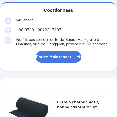
Machine de rivetage automatique
Coordonnées
Machine de rivetage semi automatique
Mr. Zhang
Soudeuse de cadre
+86 0769-18820617197
Filtres de Hepa de climatisation
No.45, section de route de Shuixi, Hanxi, ville de
Chashan, ville de Dongguan, province du Guangdong
filtres d'épurateur d'air
Parlez Maintenant.
Filtre à manches en aluminium
Filtre à manches de la poussière
Origami pliant la machine
machine piquante ultrasonique
Filtre à charbon actif,
bonne adsorption et
Filtre à air
capture des poussières