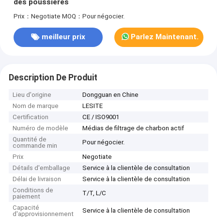
des poussières
Prix：Negotiate
MOQ：Pour négocier.
meilleur prix
Parlez Maintenant.
Description De Produit
Lieu d'origine
Dongguan en Chine
Nom de marque
LESITE
Certification
CE / ISO9001
Numéro de modèle
Médias de filtrage de charbon actif
Quantité de
Pour négocier.
commande min
Prix
Negotiate
Détails d'emballage
Service à la clientèle de consultation
Délai de livraison
Service à la clientèle de consultation
Conditions de
T/T, L/C
paiement
Capacité
Service à la clientèle de consultation
d'approvisionnement