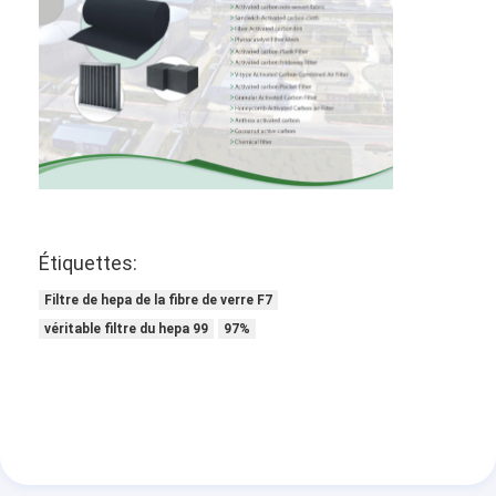
À propos de nous
Visite de l'usine
Contrôle de la qualité
Nous contacter
Nouvelles
Étiquettes:
Parlez Maintenant.
Filtre de hepa de la fibre de verre F7
véritable filtre du hepa 99
97%
Filtre à air faisant la machine
Machine de fabrication de filtre à air
Filtre de poche faisant la machine