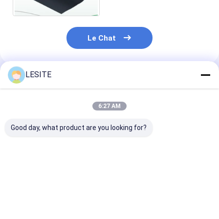
Filtre à manches de Hepa
Le Chat
LESITE
Produits Recommandés
6:27 AM
Good day, what product are you looking for?
Douche à air
Unité de filtration de
Structure sim
personnalisée Faible
ventilateur à faible
Surface du sou
consommation,
consommation
d'air Hepa trai
économie d' énergie
d'énergie (FFU)
par pulvérisat
et entretien pratique
Vitesse du vent
électrostatiqu
Meilleur prix
Meilleur prix
Meilleur p
réglable