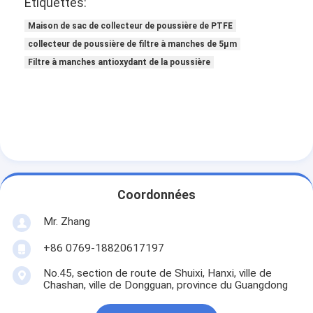
Étiquettes:
À propos de nous
Maison de sac de collecteur de poussière de PTFE
Visite de l'usine
collecteur de poussière de filtre à manches de 5µm
Filtre à manches antioxydant de la poussière
Contrôle de la qualité
Nous contacter
Nouvelles
Parlez Maintenant.
Coordonnées
Mr. Zhang
Filtre à air faisant la machine
+86 0769-18820617197
Machine de fabrication de filtre à air
No.45, section de route de Shuixi, Hanxi, ville de
Chashan, ville de Dongguan, province du Guangdong
Filtre de poche faisant la machine