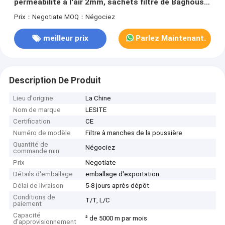
perméabilité à l'air 2mm, sachets filtre de Baghouse
blancs
Prix：Negotiate
MOQ：Négociez
meilleur prix
Parlez Maintenant.
Description De Produit
Lieu d'origine
La Chine
Nom de marque
LESITE
Certification
CE
Numéro de modèle
Filtre à manches de la poussière
Quantité de
Négociez
commande min
Prix
Negotiate
Détails d'emballage
emballage d'exportation
Délai de livraison
5-8 jours après dépôt
Conditions de
T/T, L/C
paiement
Capacité
² de 5000 m par mois
d'approvisionnement