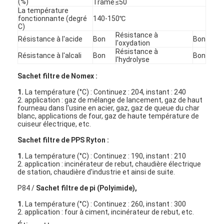
(%)
Trame
≤50
La température
fonctionnante (degré
140-150℃
C)
Résistance à
Résistance à l'acide
Bon
Bon
l'oxydation
Résistance à
Résistance à l'alcali
Bon
Bon
l'hydrolyse
Sachet filtre de Nomex :
1.
La température (°C) : Continuez : 204, instant : 240
2. application : gaz de mélange de lancement, gaz de haut
fourneau dans l'usine en acier, gaz, gaz de queue du char
blanc, applications de four, gaz de haute température de
cuiseur électrique, etc.
Sachet filtre de PPS Ryton :
1.
La température (°C) : Continuez : 190, instant : 210
2. application : incinérateur de rebut, chaudière électrique
À la maison
de station, chaudière d'industrie et ainsi de suite.
P84 /
Sachet filtre de pi (Polyimide),
Produits
1.
La température (°C) : Continuez : 260, instant : 300
Vidéos
2. application : four à ciment, incinérateur de rebut, etc.