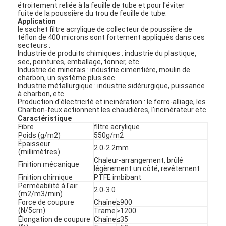
étroitement reliée à la feuille de tube et pour l'éviter
fuite de la poussière du trou de feuille de tube.
Application
le sachet filtre acrylique de collecteur de poussière de
téflon de 400 microns sont fortement appliqués dans ces
secteurs :
Industrie de produits chimiques : industrie du plastique,
sec, peintures, emballage, tonner, etc.
Industrie de minerais : industrie cimentière, moulin de
charbon, un système plus sec
Industrie métallurgique : industrie sidérurgique, puissance
à charbon, etc.
Production d'électricité et incinération : le ferro-alliage, les
Charbon-feux actionnent les chaudières, l'incinérateur etc.
Caractéristique
Fibre
filtre acrylique
Poids (g/m2)
550g/m2
Épaisseur
2.0-2.2mm
(millimètres)
Chaleur-arrangement, brûlé
Finition mécanique
légèrement un côté, revêtement
Finition chimique
PTFE imbibant
Perméabilité à l'air
2.0-3.0
(m2/m3/min)
Force de coupure
Chaîne
≥900
(N/5cm)
Trame
≥1200
Élongation de coupure
Chaîne
≤35