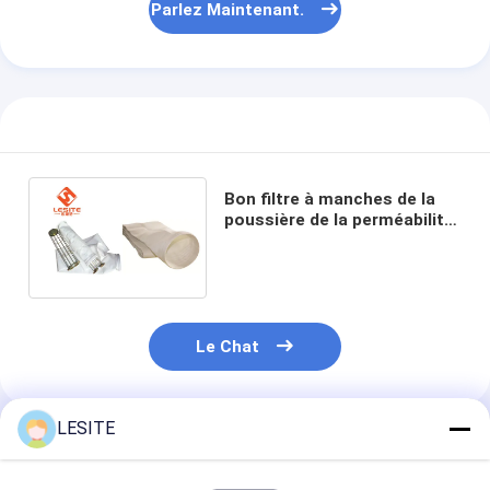
Parlez Maintenant.
Machine de rivetage automatique
Machine de rivetage semi automatique
Soudeuse de cadre
Filtres de Hepa de climatisation
Bon filtre à manches de la
filtres d'épurateur d'air
poussière de la perméabilité
à l'air 2mm, sachets filtre de
Filtre à manches en aluminium
Baghouse blancs
Filtre à manches de la poussière
Le Chat
Origami pliant la machine
machine piquante ultrasonique
LESITE
Produits Recommandés
Filtre à air