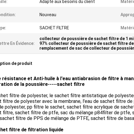
ille:
Adapté aux besoins du client
Matéri
ndition:
Nouveau
Approp
pe:
SACHET FILTRE
Matéri
collecteur de poussière de sachet filtre de 1 m
ttre En Évidence:
97% collecteur de poussière de sachet filtre de
remplacement de sac de collecteur de poussiè
ption de produit
 résistance et Anti-huile à l'eau antiabrasion de filtre à ma
tration de la poussière-----sachet filtre
het filtre de polyester, le sachet filtre antistatique de polyeste
 filtre de polyester avec la membrane, l'eau de sachet filtre de
 de polyester, pp filtre le sachet, sachet filtre acrylique de sach
 filtre, sachet filtre de ptfe, sac du mélange p84filter de ptfe, s
 sachet filtre de PPS de mélange de PTFE, sachet filtre de basal
et filtre de filtration liquide