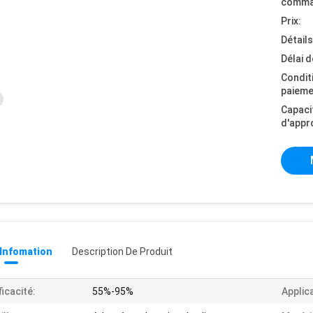
comma
Prix:
Détail
Délai d
Condit
paieme
Capaci
d'appr
 Infomation
Description De Produit
ficacité:
55%-95%
Applic