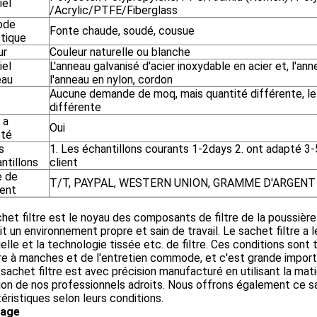
iel
/Acrylic/PTFE/Fiberglass
ode
Fonte chaude, soudé, cousue
tique
ur
Couleur naturelle ou blanche
iel
L'anneau galvanisé d'acier inoxydable en acier et, l'an
eau
l'anneau en nylon, cordon
Aucune demande de moq, mais quantité différente, le
différente
 a
Oui
té
s
1. Les échantillons courants 1-2days 2. ont adapté 3-
ntillons
client
 de
T/T, PAYPAL, WESTERN UNION, GRAMME D'ARGENT
ent
het filtre est le noyau des composants de filtre de la poussière.
 fait un environnement propre et sain de travail. Le sachet filtre a
elle et la technologie tissée etc. de filtre. Ces conditions son
tre à manches et de l'entretien commode, et c'est grande importan
sachet filtre est avec précision manufacturé en utilisant la matiè
ion de nos professionnels adroits. Nous offrons également ce s
éristiques selon leurs conditions.
tage