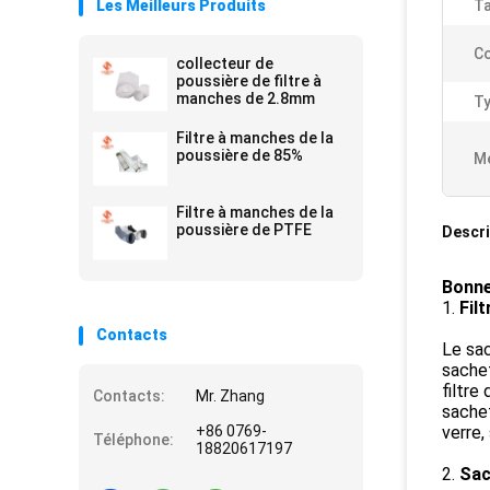
Les Meilleurs Produits
Ta
Co
collecteur de
poussière de filtre à
manches de 2.8mm
Ty
Filtre à manches de la
poussière de 85%
Me
Filtre à manches de la
poussière de PTFE
Descri
Bonne
1.
Fil
Contacts
Le sac
sachet
filtre
Contacts:
Mr. Zhang
sachet
+86 0769-
verre,
Téléphone:
18820617197
2.
Sach