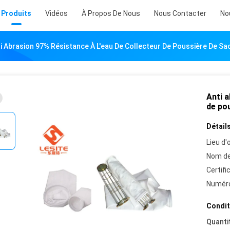
Produits
Vidéos
À Propos De Nous
Nous Contacter
No
i Abrasion 97% Résistance À L'eau De Collecteur De Poussière De Sac
Anti a
de pou
Détails
Lieu d'o
Nom de
Certifi
Numéro
Condit
Quanti