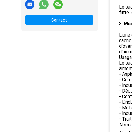
Le sac
filtre
Contact
3.
Mac
Ligne 
sachet
d'over
d'aigui
Usaga
Le sac
aiment
- Asph
- Cen
- Indu
- Dép
- Cent
- L'in
- Méta
- Indu
- Tra
Nom d