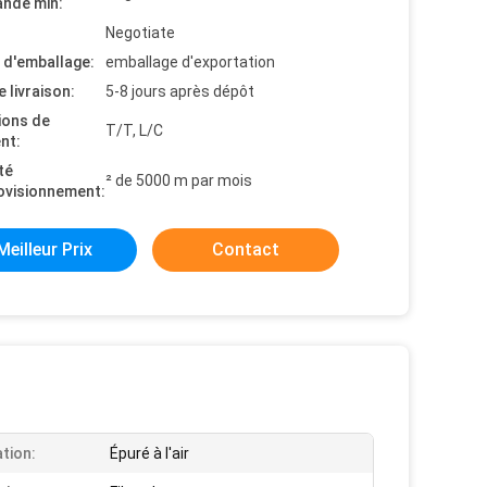
nde min:
Negotiate
s d'emballage:
emballage d'exportation
e livraison:
5-8 jours après dépôt
ions de
T/T, L/C
nt:
té
² de 5000 m par mois
ovisionnement:
Meilleur Prix
Contact
ation:
Épuré à l'air