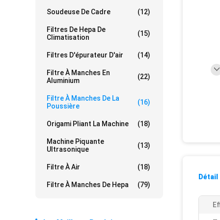
Soudeuse De Cadre
(12)
Filtres De Hepa De
(15)
Climatisation
Filtres D'épurateur D'air
(14)
Filtre À Manches En
(22)
Aluminium
Filtre À Manches De La
(16)
Poussière
Origami Pliant La Machine
(18)
Machine Piquante
(13)
Ultrasonique
Filtre À Air
(18)
Détail
Filtre À Manches De Hepa
(79)
Ef