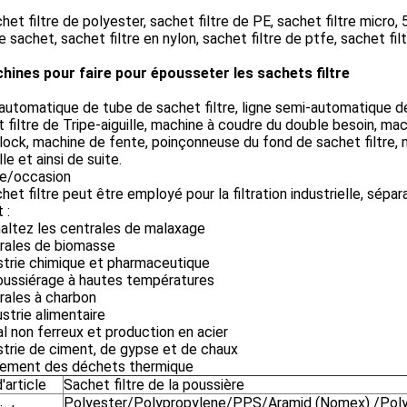
het filtre de polyester, sachet filtre de PE, sachet filtre micro, 
 le sachet, sachet filtre en nylon, sachet filtre de ptfe, sachet fil
hines pour faire pour épousseter les sachets filtre
automatique de tube de sachet filtre, ligne semi-automatique d
 filtre de Tripe-aiguille, machine à coudre du double besoin, ma
lock, machine de fente, poinçonneuse du fond de sachet filtre,
lle et ainsi de suite.
e/occasion
het filtre peut être employé pour la filtration industrielle, sépara
 :
altez les centrales de malaxage
trales de biomasse
strie chimique et pharmaceutique
oussiérage à hautes températures
rales à charbon
dustrie alimentaire
l non ferreux et production en acier
strie de ciment, de gypse et de chaux
itement des déchets thermique
'article
Sachet filtre de la poussière
Polyester/Polypropylene/PPS/Aramid (Nomex) /Poly