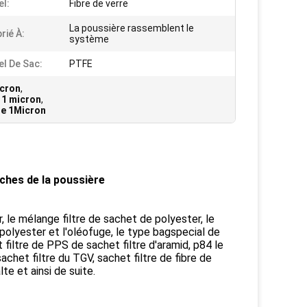
el:
Fibre de verre
La poussière rassemblent le
rié À:
système
el De Sac:
PTFE
icron
,
 1 micron
,
re 1Micron
nches de la poussière
r, le mélange filtre de sachet de polyester, le
 polyester et l'oléofuge, le type bagspecial de
et filtre de PPS de sachet filtre d'aramid, p84 le
achet filtre du TGV, sachet filtre de fibre de
te et ainsi de suite.