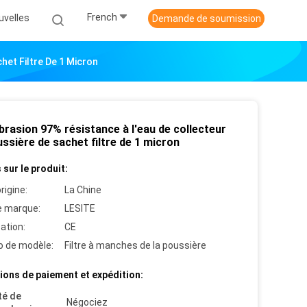
French
uvelles
Demande de soumission
het Filtre De 1 Micron
brasion 97% résistance à l'eau de collecteur
ssière de sachet filtre de 1 micron
 sur le produit:
rigine:
La Chine
 marque:
LESITE
cation:
CE
 de modèle:
Filtre à manches de la poussière
ions de paiement et expédition:
té de
Négociez