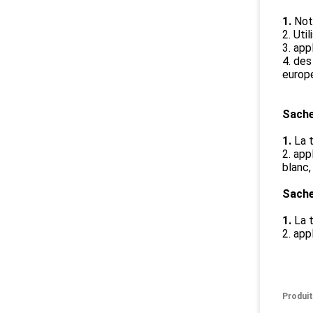
1.
Not
2. Uti
3. app
4. des
europé
Sache
1.
La 
2. app
blanc,
Sache
1.
La 
2. app
Produit