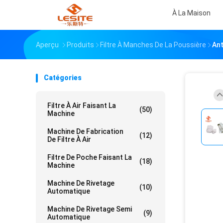
À La Maison
Aperçu
Produits
Filtre À Manches De La Poussière
Ant
Catégories
Filtre À Air Faisant La
(50)
Machine
Machine De Fabrication
(12)
De Filtre À Air
Filtre De Poche Faisant La
(18)
Machine
Machine De Rivetage
(10)
Automatique
Machine De Rivetage Semi
(9)
Automatique