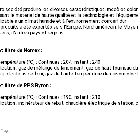
re société produire les diverses caractéristiques, modèles sel
lisant le matériel de haute qualité et la technologie et l'équip
licable à un climat humide et à l'environnement corrosif dur
 produits a été exportés vers l'Europe, Nord-américain, le Moyen-O
ens, d'autres pays et régions
t filtre de Nomex :
température (°C) : Continuez : 204, instant : 240
lication : gaz de mélange de lancement, gaz de haut fourneau dan
 applications de four, gaz de haute température de cuiseur élect
t filtre de PPS Ryton :
température (°C) : Continuez : 190, instant : 210
lication : incinérateur de rebut, chaudière électrique de station, c
 Tag: