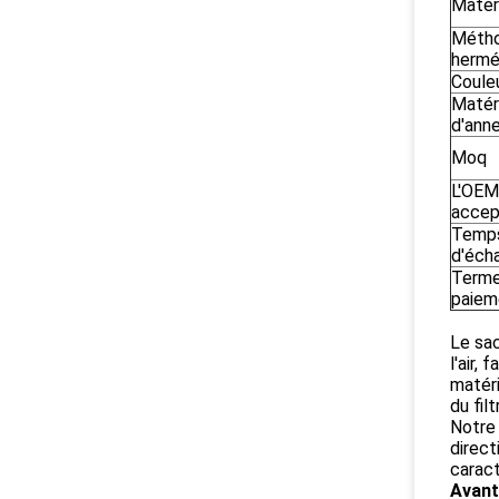
Matér
Méth
hermé
Coule
Matér
d'ann
Moq
L'OEM
accep
Temp
d'écha
Terme
paiem
Le sac
l'air,
matéri
du fil
Notre 
direct
caract
Avan