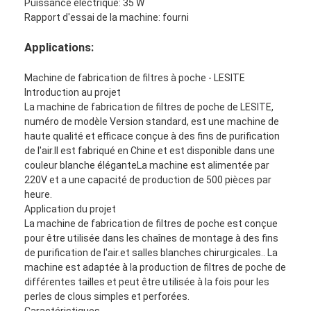
Puissance électrique: 35 W
Machine de rivetage automatique
Rapport d'essai de la machine: fourni
Machine de rivetage semi automatique
Applications:
Soudeuse de cadre
Machine de fabrication de filtres à poche - LESITE
Introduction au projet
Filtres de Hepa de climatisation
La machine de fabrication de filtres de poche de LESITE,
numéro de modèle Version standard, est une machine de
filtres d'épurateur d'air
haute qualité et efficace conçue à des fins de purification
de l'air.Il est fabriqué en Chine et est disponible dans une
Filtre à manches en aluminium
couleur blanche éléganteLa machine est alimentée par
220V et a une capacité de production de 500 pièces par
Filtre à manches de la poussière
heure.
Application du projet
Origami pliant la machine
La machine de fabrication de filtres de poche est conçue
pour être utilisée dans les chaînes de montage à des fins
de purification de l'air.et salles blanches chirurgicales.. La
machine piquante ultrasonique
machine est adaptée à la production de filtres de poche de
différentes tailles et peut être utilisée à la fois pour les
Filtre à air
perles de clous simples et perforées.
Caractéristiques