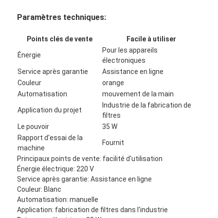
À propos de nous
Paramètres techniques:
Visite de l'usine
Points clés de vente
Facile à utiliser
Pour les appareils
Contrôle de la qualité
Énergie
électroniques
Service après garantie
Assistance en ligne
Nous contacter
Couleur
orange
Automatisation
mouvement de la main
Nouvelles
Industrie de la fabrication de
Application du projet
filtres
Parlez Maintenant.
Le pouvoir
35 W
Rapport d'essai de la
Fournit
machine
Principaux points de vente: facilité d'utilisation
Filtre à air faisant la machine
Énergie électrique: 220 V
Service après garantie: Assistance en ligne
Machine de fabrication de filtre à air
Couleur: Blanc
Automatisation: manuelle
Filtre de poche faisant la machine
Application: fabrication de filtres dans l'industrie