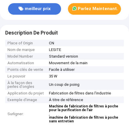
meilleur prix
Parlez Maintenant.
Description De Produit
Place of Origin
CN
Nom de marque
LESITE
Model Number
Standard version
Automatisation
Mouvement de la main
Points clés de vente
Facile à utiliser
Le pouvoir
35 W
À la façon des
Un coup de poing
perles d'ongles
Application du projet
Fabrication de filtres dans l'industrie
Exemple d'image
À titre de référence
Machine de fabrication de filtres à poche
pour la purification de l'air
Surligner:
,
machine de fabrication de filtres à poche
sans entretien